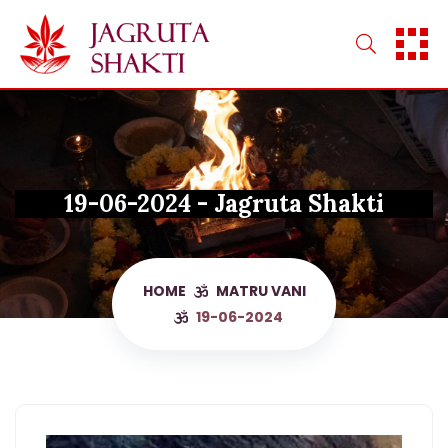
Skip
to
content
19-06-2024 - Jagruta Shakti
HOME
MATRU VANI
19-06-2024