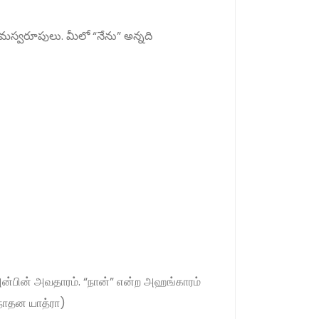
రేమస్వరూపులు. మీలో “నేను” అన్నది
அன்பின் அவதாரம். “நான்” என்ற அஹங்காரம்
்நாதன யாத்ரா)