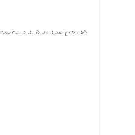
ಮ ಸ್ವರೂಪ. “ನಾನು” ಎಂಬ ಮಾಯೆ ಮಾಯವಾದ ಕ್ಷಣದಿಂದಲೇ