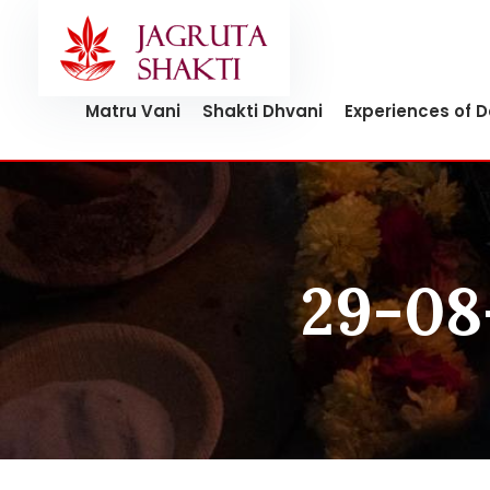
Skip
to
content
Matru Vani
Shakti Dhvani
Experiences of 
29-08