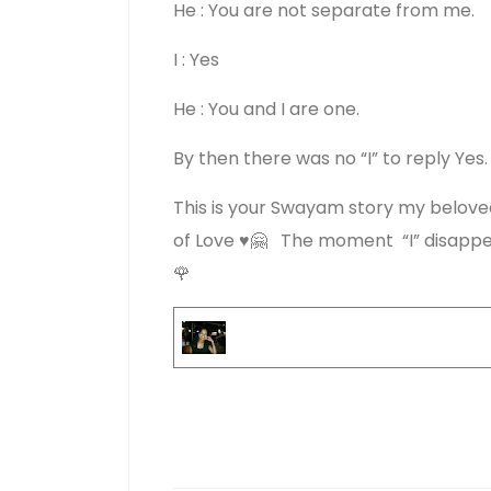
He : You are not separate from me.
I : Yes
He : You and I are one.
By then there was no “I” to reply Yes.
This is your Swayam story my beloved
of Love ♥️🤗 The moment “I” disappea
🌹