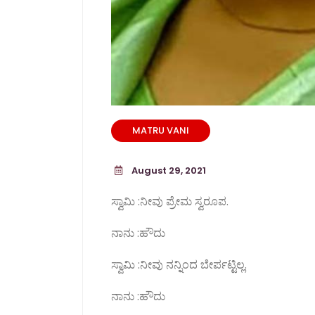
MATRU VANI
August 29, 2021
ಸ್ವಾಮಿ :ನೀವು ಪ್ರೇಮ ಸ್ವರೂಪ.
ನಾನು :ಹೌದು
ಸ್ವಾಮಿ :ನೀವು ನನ್ನಿಂದ ಬೇರ್ಪಟ್ಟಿಲ್ಲ.
ನಾನು :ಹೌದು