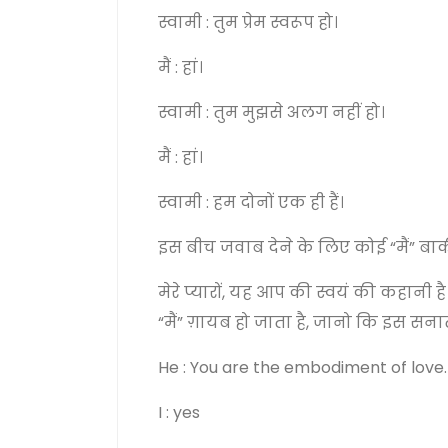
स्वामी : तुम प्रेम स्वरूप हो।
मैं : हां।
स्वामी : तुम मुझसे अलग नहीं हो।
मैं : हां।
स्वामी : हम दोनों एक ही हैं।
इस बीच जवाब देने के लिए कोई “मैं” बाक
मेरे प्यारों, यह आप की स्वयं की कहानी
“मैं” ग़ायब हो जाता है, जानो कि इस सना
He : You are the embodiment of love.
I : yes