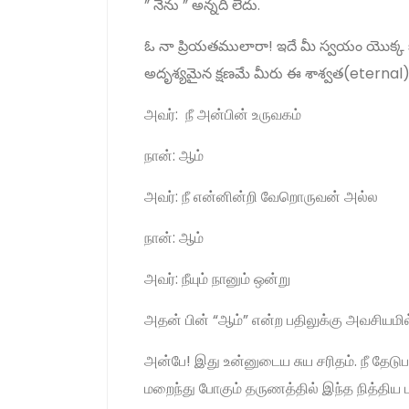
” నేను ” అన్నది లేదు.
ఓ నా ప్రియతములారా! ఇదే మీ స్వయం యొక్క కథ .
అదృశ్యమైన క్షణమే మీరు ఈ శాశ్వత(eternal) ప
அவர்: நீ அன்பின் உருவகம்
நான்: ஆம்
அவர்: நீ என்னின்றி வேறொருவன் அல்ல
நான்: ஆம்
அவர்: நீயும் நானும் ஒன்று
அதன் பின் “ஆம்” என்ற பதிலுக்கு அவசியமில
அன்பே! இது உன்னுடைய சுய சரிதம். நீ தேட
மறைந்து போகும் தருணத்தில் இந்த நித்திய