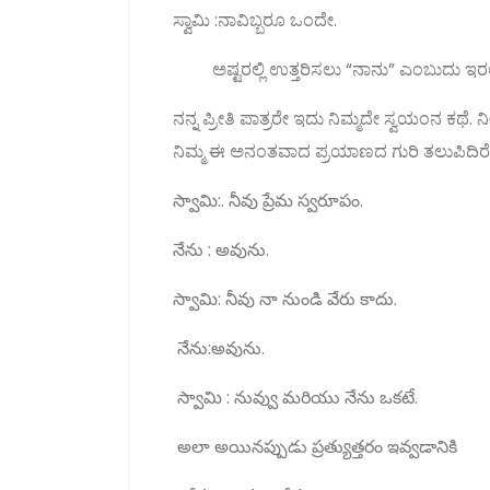
ಸ್ವಾಮಿ :ನಾವಿಬ್ಬರೂ ಒಂದೇ.
ಅಷ್ಟರಲ್ಲಿ ಉತ್ತರಿಸಲು “ನಾನು” ಎಂಬುದು ಇರಲ
ನನ್ನ ಪ್ರೀತಿ ಪಾತ್ರರೇ ಇದು ನಿಮ್ಮದೇ ಸ್ವಯಂನ ಕಥೆ
ನಿಮ್ಮ ಈ ಅನಂತವಾದ ಪ್ರಯಾಣದ ಗುರಿ ತಲುಪಿದಿರೆ
స్వామి:. నీవు ప్రేమ స్వరూపం.
నేను : అవును.
స్వామి: నీవు నా నుండి వేరు కాదు.
నేను:అవును.
స్వామి : నువ్వు మరియు నేను ఒకటే.
అలా అయినప్పుడు ప్రత్యుత్తరం ఇవ్వడానికి