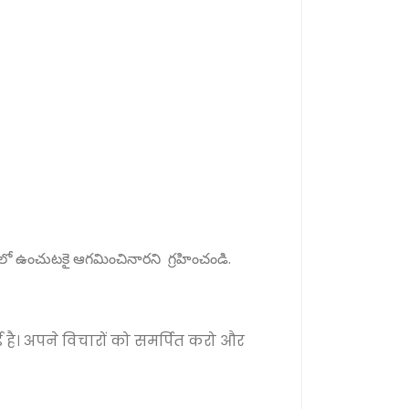
 ఉంచుటకై ఆగమించినారని గ్రహించండి.
 है। अपने विचारों को समर्पित करो और