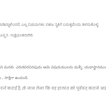
ಮಾಡಿದ್ದಾಳೆಂದರೆ, ಎಲ್ಲ ವಿಷಯಗಳು ಸಹಜ ಸ್ಥಿತಿಗೆ ಬರುತ್ತವೆಂದು ತಿಳಿದುಕೊಳ್ಳಿ.
ಿಸಿ ಸಾಕ್ಷಿಭೂತರಾಗಿರಿ.
ికిని మనకు ఎరుకపరచినపుడు ఆమె విషయములను మళ్ళీ యథాస్థానములో
, సాక్షిగా ఉండండి.
दर्ज कराई है, तो जान लेना कि वह हालात को पूर्ववत् कराने आई