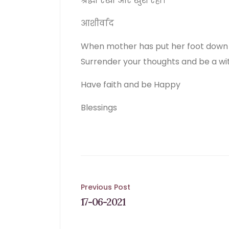
श्रद्धा रखो और खुश रहो।
आशीर्वाद
When mother has put her foot down a
Surrender your thoughts and be a wi
Have faith and be Happy
Blessings
Post
Previous Post
17-06-2021
navigation