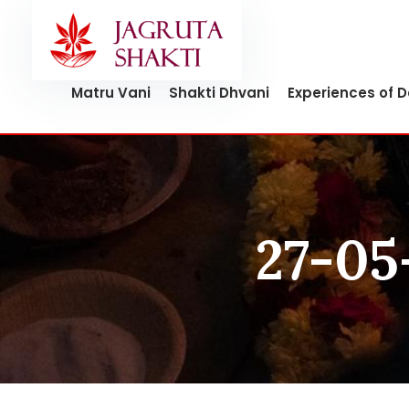
Skip
to
content
Matru Vani
Shakti Dhvani
Experiences of 
27-05