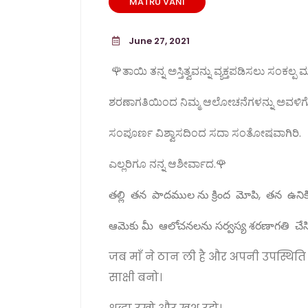
MATRU VANI
June 27, 2021
🌹ತಾಯಿ ತನ್ನ ಅಸ್ತಿತ್ವವನ್ನು ವ್ಯಕ್ತಪಡಿಸಲು ಸಂಕಲ್ಪ 
ಶರಣಾಗತಿಯಿಂದ ನಿಮ್ಮ ಆಲೋಚನೆಗಳನ್ನು ಅವಳಿಗೊಪ್ಪ
ಸಂಪೂರ್ಣ ವಿಶ್ವಾಸದಿಂದ ಸದಾ ಸಂತೋಷವಾಗಿರಿ.
ಎಲ್ಲರಿಗೂ ನನ್ನ ಆಶೀರ್ವಾದ.🌹
తల్లి తన పాదముల ను క్రింద మోపి, తన ఉన
ఆమెకు మీ ఆలోచనలను సర్వస్య శరణాగతి చేసి 
जब माँ ने ठान ली है और अपनी उपस्थिति 
साक्षी बनो।