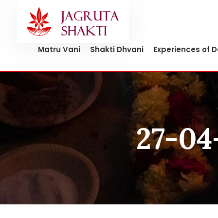
Skip
to
content
Matru Vani
Shakti Dhvani
Experiences of 
27-04