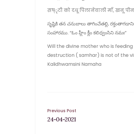
सष्ृटी को दधू पिलानेवाली माँ, खनू पीना
సృష్ఠికి తన చనుబాలు తాగించేతల్లి, రక్తంతా
సంహారము. “ఓం హ్లీం క్లీం కలిధ్వంసిని నమః”
Will the divine mother who is feeding 
destruction ( samhar) is not of the 
Kalidhwamsini Namaha
Post
Previous Post
24-04-2021
navigation