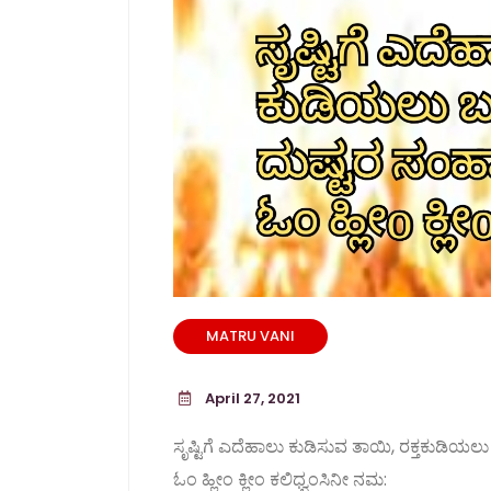
MATRU VANI
April 27, 2021
ಸೃಷ್ಟಿಗೆ ಎದೆಹಾಲು ಕುಡಿಸುವ ತಾಯಿ, ರಕ್ತಕುಡಿ
ಓಂ ಹ್ಲೀಂ ಕ್ಲೀಂ ಕಲಿಧ್ವಂಸಿನೀ ನಮ: