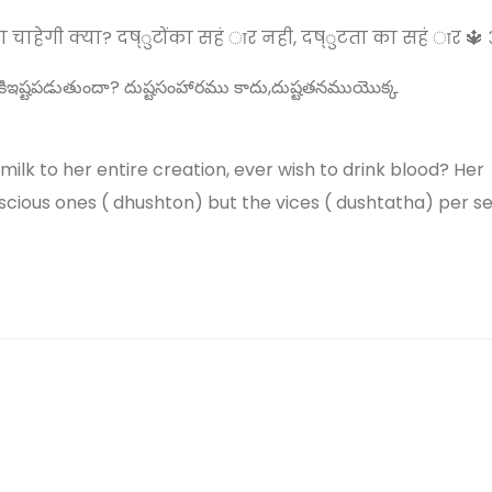
 चाहेगी क्या? दष्ुटोंका सहं ार नही, दष्ुटता का सहं ार 🔱 ॐ 
గడానికిఇష్టపడుతుందా? దుష్టసంహారము కాదు,దుష్టతనముయొక్క
milk to her entire creation, ever wish to drink blood? Her
viscious ones ( dhushton) but the vices ( dushtatha) per 