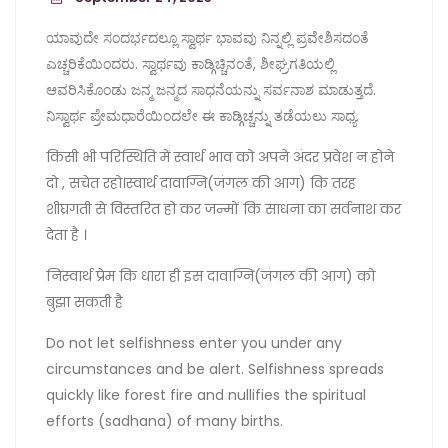
ಯಾವುದೇ ಸಂದರ್ಭದಲ್ಲೂ ಸ್ವಾರ್ಥ ಭಾವವು ನಿನ್ನಲ್ಲಿ ಪ್ರವೇಶಿಸದಂತೆ
ಎಚ್ಚರಿಕೆಯಿಂದರು. ಸ್ವಾರ್ಥವು ಕಾಡ್ಗಿಚ್ಚಿನಂತೆ, ಶೀಘ್ರಗತಿಯಲ್ಲಿ
ಆವರಿಸಿಕೊಂಡು ಜನ್ಮ ಜನ್ಮದ ಸಾಧನೆಯನ್ನು ಸರ್ವನಾಶ ಮಾಡುತ್ತದೆ.
ನಿಸ್ವಾರ್ಥ ಪ್ರೇಮಧಾರೆಯಿಂದಲೇ ಈ ಕಾಡ್ಗಿಚ್ಚನ್ನು ತಡೆಯಲು ಸಾಧ್ಯ.
किसी भी परिस्थिति में स्वार्थ भाव को अपने अंदर प्रवेश न होने
दो , सचेत रहो।स्वार्थ दावाग्नि(जंगल की आग) कि तरह
शीघ्रगती से विस्तरित हो कर जन्मों कि साधना का सर्वनाश कर
देता है ।
निस्वार्थ प्रेम कि धारा ही इस दावाग्नि(जंगल की आग) को
बुझा सकती है
Do not let selfishness enter you under any
circumstances and be alert. Selfishness spreads
quickly like forest fire and nullifies the spiritual
efforts (sadhana) of many births.