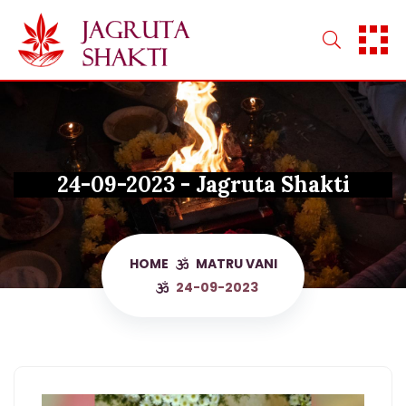
Skip
to
content
24-09-2023 - Jagruta Shakti
HOME
MATRU VANI
24-09-2023